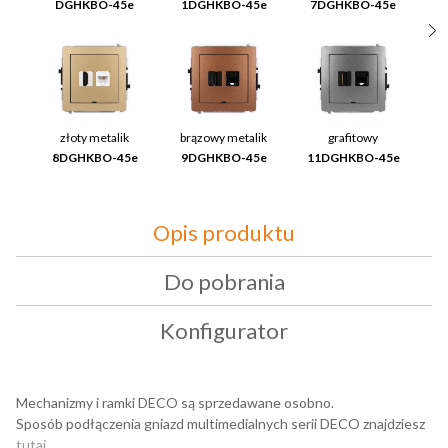
DGHKBO-45e
1DGHKBO-45e
7DGHKBO-45e
1
złoty metalik
brązowy metalik
grafitowy
8DGHKBO-45e
9DGHKBO-45e
11DGHKBO-45e
2
Opis produktu
Do pobrania
Konfigurator
Mechanizmy i ramki DECO są sprzedawane osobno.
Sposób podłączenia gniazd multimedialnych serii DECO znajdziesz
tutaj
.