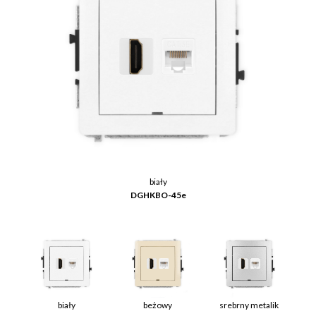
biały
DGHKBO-45e
biały
beżowy
srebrny metalik