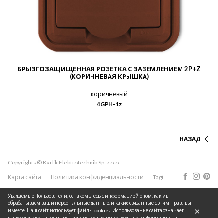
БРЫЗГОЗАЩИЩЕННАЯ РОЗЕТКА С ЗАЗЕМЛЕНИЕМ 2P+Z
(КОРИЧНЕВАЯ КРЫШКА)
коричневый
4GPH-1z
НАЗАД
Copyrights © Karlik Elektrotechnik Sp. z o.o.
Карта сайта
Политика конфиденциальности
Tagi
Уважаемые Пользователи, ознакомьтесь с информацией о том, как мы
обрабатываем ваши персональные данные, и какие связанные с этим права вы
имеете. Наш сайт использует файлы cookies. Использование сайта означает
ваше согласие на их запись или использование. Больше информации - в