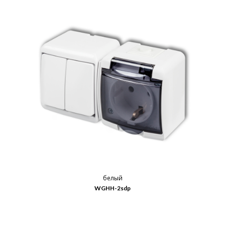
белый
WGHH-2sdp