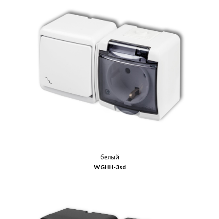
белый
WGHH-3sd