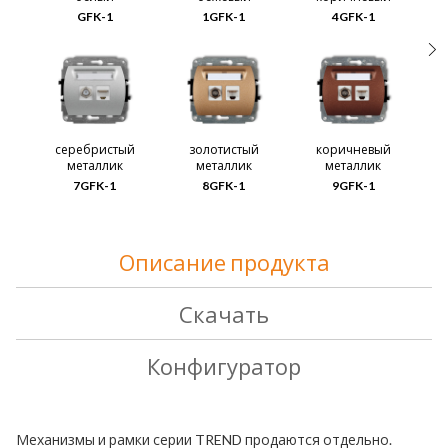
GFK-1
1GFK-1
4GFK-1
серебристый
золотистый
коричневый
металлик
металлик
металлик
7GFK-1
8GFK-1
9GFK-1
Описание продукта
Скачать
Конфигуратор
Механизмы
и
рамки
серии
TREND
продаются
отдельно
.