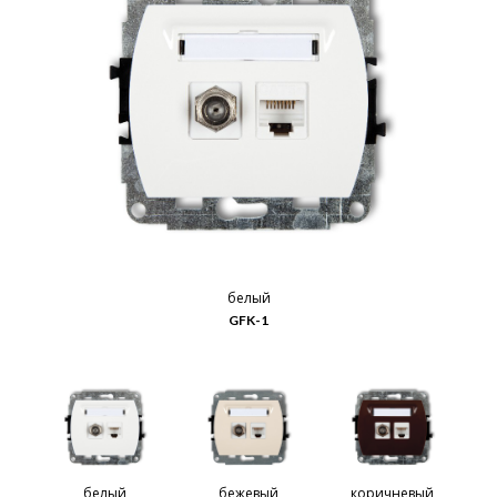
белый
GFK-1
белый
бежевый
коричневый