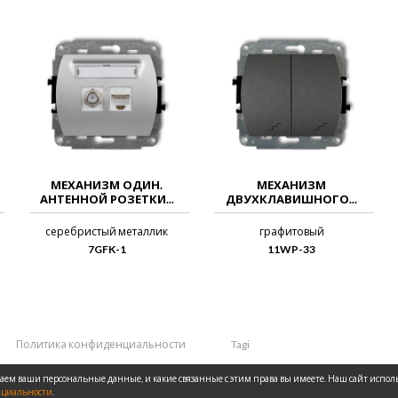
МЕХАНИЗМ ОДИН.
МЕХАНИЗМ
АНТЕННОЙ РОЗЕТКИ...
ДВУХКЛАВИШНОГО...
серебристый металлик
графитовый
7GFK-1
11WP-33
Политика конфиденциальности
Tagi
аем ваши персональные данные, и какие связанные с этим права вы имеете. Наш сайт использ
нциальности
.