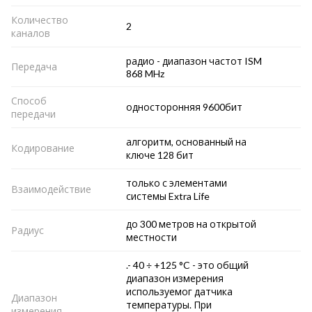
Количество
2
каналов
радио - диапазон частот ISM
Передача
868 MHz
Способ
односторонняя 9600бит
передачи
алгоритм, основанный на
Кодирование
ключе 128 бит
только с элементами
Взаимодействие
системы Extra Life
до 300 метров на открытой
Радиус
местности
.- 40 ÷ +125 °C - это общий
диапазон измерения
используемог датчика
Диапазон
температуры. При
измерения