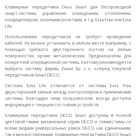
Клавишные передатчики Deco Smart для беспроводной
смарт-системы управления освещением, отоплением,
кондиционером, оконными ролетами, и т.д. Exta Free или Exta
Life.
Использование передатчиков не требует проведения
кабелей. Их можно установить в любом месте (например, с
помощью крепкого двустороннего скотча) на любых
поверхностях, кроме металлических. Предназначены для
конкретной операционной системы, поэтому рекомендуется
выбрать систему фирмы Zamel Sp. z o. o.перед покупкой
передатчиков Smart DECO.
Система Exta Life отличается от системы Exta Free
двухсторонней связью между контроллером и приемниками
системы, благодаря чему пользователю всегда доступна
информация о текущем состоянии устройств.
Клавишные передатчики DECO Smart доступны в полной
цветовой гамме механизмов серии DECO и совместимы со
всеми видами универсальных рамок DECO, как единичными,
так и множественными. Клавишные передатчики DECO Smart