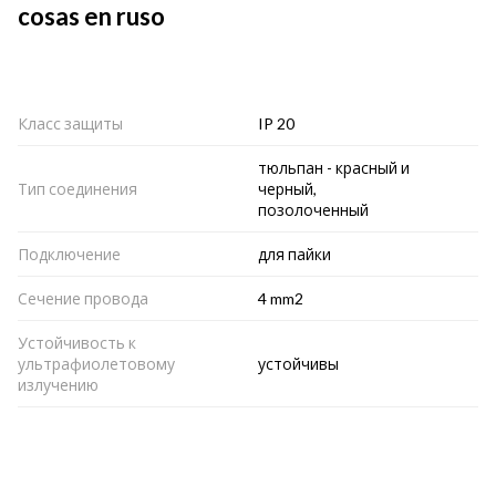
cosas en ruso
Класс защиты
IP 20
тюльпан - красный и
Тип соединения
черный,
позолоченный
Подключение
для пайки
Сечение провода
4 mm2
Устойчивость к
ультрафиолетовому
устойчивы
излучению