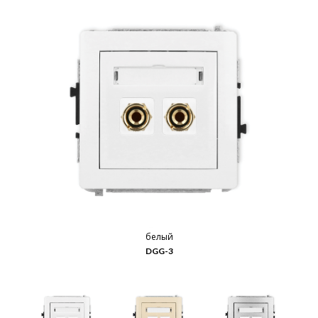
белый
DGG-3