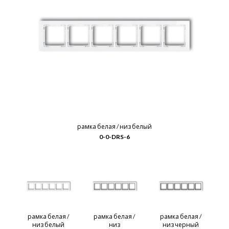
рамка белая / низ белый
0-0-DRS-6
рамка белая /
рамка белая /
рамка белая /
р
низ белый
низ
низ черный