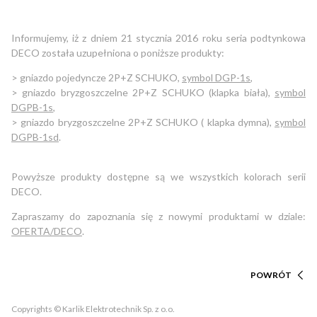
Informujemy, iż z dniem 21 stycznia 2016 roku seria podtynkowa
DECO została uzupełniona o poniższe produkty:
> gniazdo pojedyncze 2P+Z SCHUKO,
symbol DGP-1s
,
> gniazdo bryzgoszczelne 2P+Z SCHUKO (klapka biała),
symbol
DGPB-1s
,
> gniazdo bryzgoszczelne 2P+Z SCHUKO ( klapka dymna),
symbol
DGPB-1sd
.
Powyższe produkty dostępne są we wszystkich kolorach serii
DECO.
Zapraszamy do zapoznania się z nowymi produktami w dziale:
OFERTA/DECO
.
POWRÓT
Copyrights © Karlik Elektrotechnik Sp. z o.o.