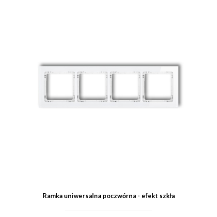
Ramka uniwersalna poczwórna - efekt szkła