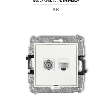
poj. 1xRJ45, kat. 6, 8-stykowy
IP20