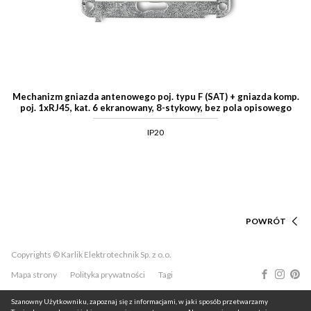
Mechanizm gniazda antenowego poj. typu F (SAT) + gniazda komp.
poj. 1xRJ45, kat. 6 ekranowany, 8-stykowy, bez pola opisowego
IP20
POWRÓT
Copyrights © Karlik Elektrotechnik Sp. z o.o.
Mapa strony
Polityka prywatności
Tagi
Szanowny Użytkowniku, zapoznaj się z informacjami, w jaki sposób przetwarzamy