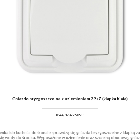
Gniazdo bryzgoszczelne z uziemieniem 2P+Z (klapka biała)
IP44, 16A 250V~
azienka lub kuchnia, doskonale sprawdzą się gniazda bryzgoszczelne z klapką
 się wody do środka. Wyposażone w uziemienie oraz szczelną obudowę, gniazd