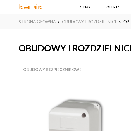
O NAS
OFERTA
STRONA GŁÓWNA
OBUDOWY I ROZDZIELNICE
OB
OBUDOWY I ROZDZIELNIC
OBUDOWY BEZPIECZNIKOWE