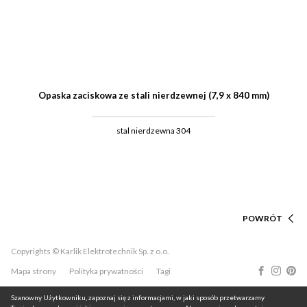
Opaska zaciskowa ze stali nierdzewnej (7,9 x 840 mm)
stal nierdzewna 304
POWRÓT
Copyrights © Karlik Elektrotechnik Sp. z o.o.
Mapa strony
Polityka prywatności
Tagi
Szanowny Użytkowniku, zapoznaj się z informacjami, w jaki sposób przetwarzamy