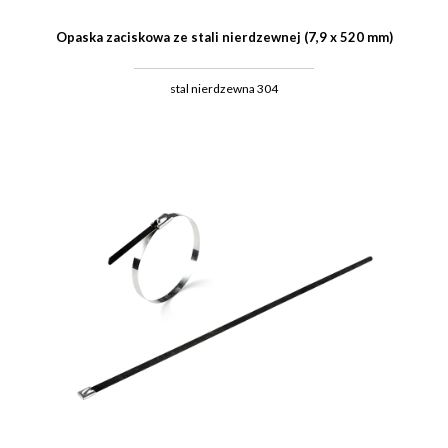
Opaska zaciskowa ze stali nierdzewnej (7,9 x 520 mm)
stal nierdzewna 304