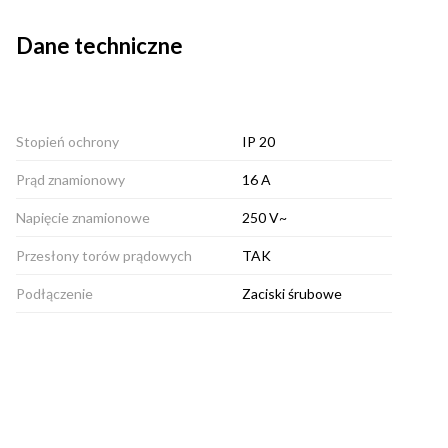
Dane techniczne
Stopień ochrony
IP 20
Prąd znamionowy
16 A
Napięcie znamionowe
250 V~
Przesłony torów prądowych
TAK
Podłączenie
Zaciski śrubowe