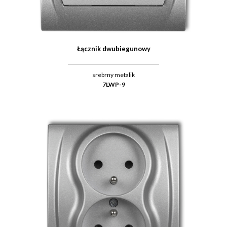
Łącznik dwubiegunowy
srebrny metalik
7LWP-9