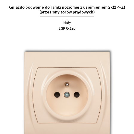
Gniazdo podwójne do ramki poziomej z uziemieniem 2x(2P+Z)
(przesłony torów prądowych)
biały
LGPR-2zp