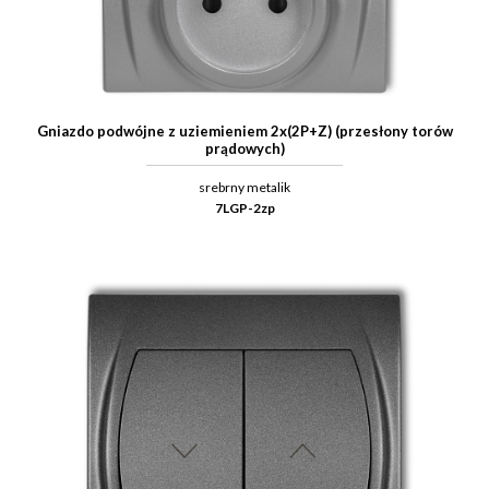
Gniazdo podwójne z uziemieniem 2x(2P+Z) (przesłony torów
prądowych)
srebrny metalik
7LGP-2zp