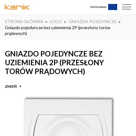
STRONA GŁÓWNA
LOGO
GNIAZDA POJEDYNCZE
Gniazdo pojedyncze bez uziemienia 2P (przesłony torów
prądowych)
GNIAZDO POJEDYNCZE BEZ
UZIEMIENIA 2P (PRZESŁONY
TORÓW PRĄDOWYCH)
ZMIEŃ