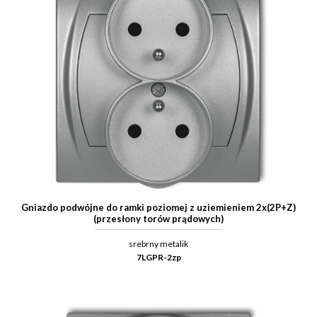
Gniazdo podwójne do ramki poziomej z uziemieniem 2x(2P+Z)
(przesłony torów prądowych)
srebrny metalik
7LGPR-2zp