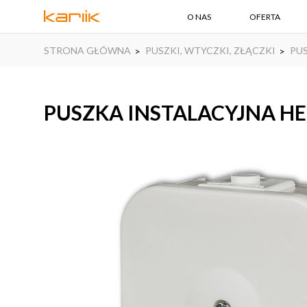
O NAS
OFERTA
STRONA GŁÓWNA
PUSZKI, WTYCZKI, ZŁĄCZKI
PU
PUSZKA INSTALACYJNA H