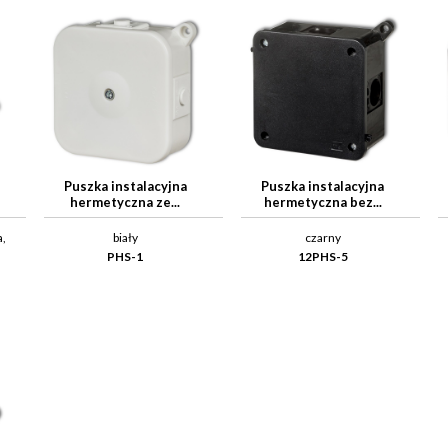
Puszka instalacyjna
Puszka instalacyjna
hermetyczna ze...
hermetyczna bez...
a,
biały
czarny
PHS-1
12PHS-5