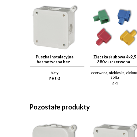
Puszka instalacyjna
Złączka śrubowa 4x2,5
hermetyczna bez...
380v~ (czerwona...
biały
czerwona, niebieska, zielon
żółta
PHS-5
Z-1
Pozostałe produkty