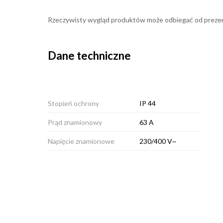
Rzeczywisty wygląd produktów może odbiegać od prezen
Dane techniczne
Stopień ochrony
IP 44
Prąd znamionowy
63 A
Napięcie znamionowe
230/400 V~