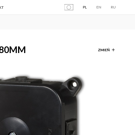
PL
EN
RU
KT
X80MM
ZMIEŃ