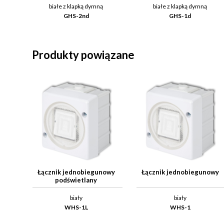
białe z klapką dymną
białe z klapką dymną
GHS-2nd
GHS-1d
Produkty powiązane
Łącznik jednobiegunowy
Łącznik jednobiegunowy
podświetlany
biały
biały
WHS-1L
WHS-1