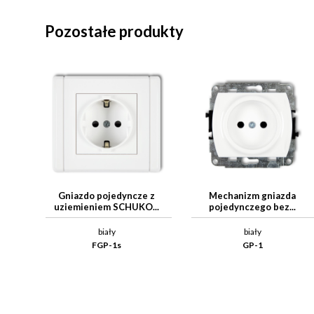
Pozostałe produkty
Gniazdo pojedyncze z
Mechanizm gniazda
uziemieniem SCHUKO...
pojedynczego bez...
biały
biały
FGP-1s
GP-1