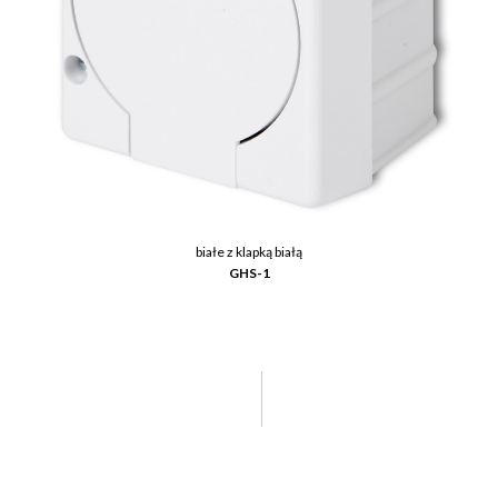
białe z klapką białą
GHS-1