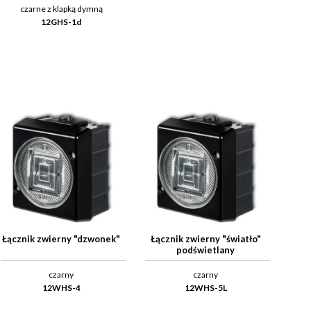
czarne z klapką dymną
12GHS-1d
Łącznik zwierny "dzwonek"
Łącznik zwierny "światło"
podświetlany
czarny
czarny
12WHS-4
12WHS-5L