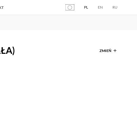
PL
EN
RU
KT
ŁA)
ZMIEŃ