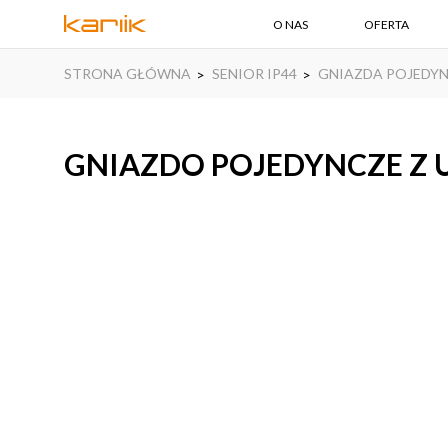
O NAS
OFERTA
STRONA GŁÓWNA
SENIOR IP44
GNIAZDA POJEDY
GNIAZDO POJEDYNCZE Z U