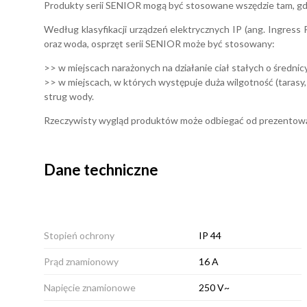
Produkty serii SENIOR mogą być stosowane wszędzie tam, gdzie
Według klasyfikacji urządzeń elektrycznych IP (ang. Ingress 
oraz woda, osprzęt serii SENIOR może być stosowany:
>> w miejscach narażonych na działanie ciał stałych o średnicy
>> w miejscach, w których występuje duża wilgotność (tarasy
strug wody.
Rzeczywisty wygląd produktów może odbiegać od prezentowan
Dane techniczne
Stopień ochrony
IP 44
Prąd znamionowy
16 A
Napięcie znamionowe
250 V~