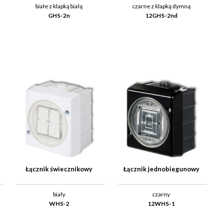
białe z klapką białą
czarne z klapką dymną
GHS-2n
12GHS-2nd
Łącznik świecznikowy
Łącznik jednobiegunowy
biały
czarny
WHS-2
12WHS-1