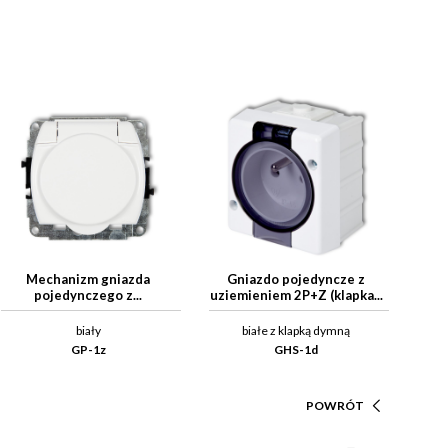
Mechanizm gniazda
Gniazdo pojedyncze z
pojedynczego z...
uziemieniem 2P+Z (klapka...
biały
białe z klapką dymną
GP-1z
GHS-1d
POWRÓT