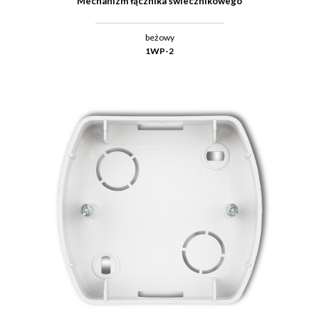
Mechanizm łącznika świecznikowego
beżowy
1WP-2