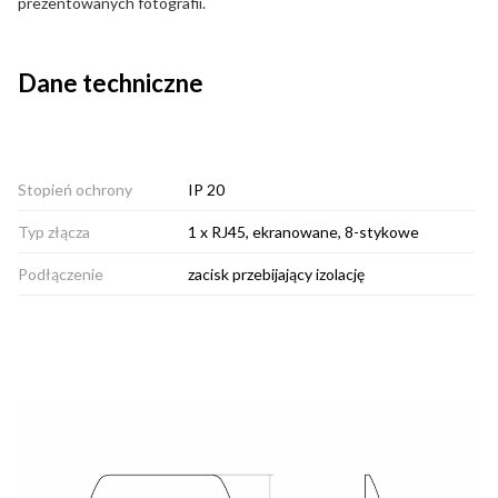
prezentowanych fotografii.
Dane techniczne
Stopień ochrony
IP 20
Typ złącza
1 x RJ45, ekranowane, 8-stykowe
Podłączenie
zacisk przebijający izolację