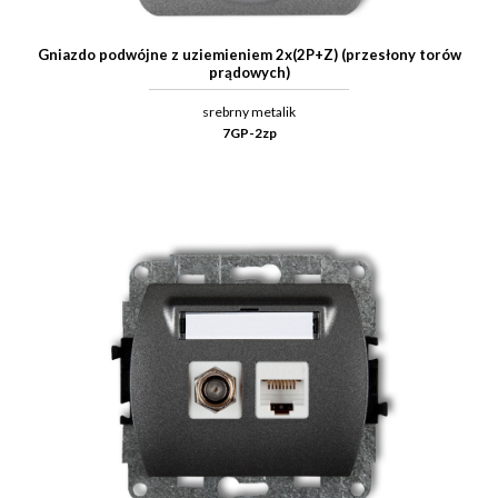
Gniazdo podwójne z uziemieniem 2x(2P+Z) (przesłony torów
prądowych)
srebrny metalik
7GP-2zp