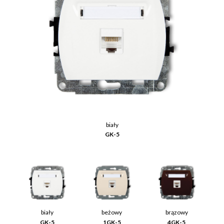
biały
GK-5
biały
beżowy
brązowy
GK-5
1GK-5
4GK-5