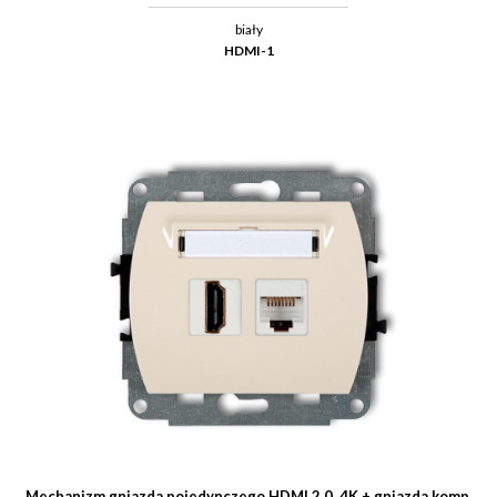
biały
HDMI-1
Mechanizm gniazda pojedynczego HDMI 2.0, 4K + gniazda komp.