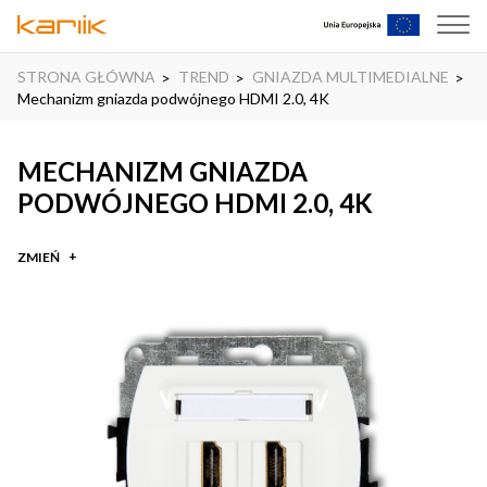
STRONA GŁÓWNA
TREND
GNIAZDA MULTIMEDIALNE
Mechanizm gniazda podwójnego HDMI 2.0, 4K
MECHANIZM GNIAZDA
PODWÓJNEGO HDMI 2.0, 4K
ZMIEŃ