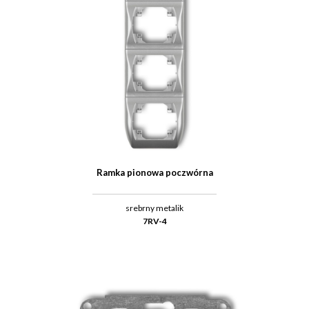
Ramka pionowa poczwórna
srebrny metalik
7RV-4