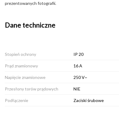
prezentowanych fotografii.
Dane techniczne
Stopień ochrony
IP 20
Prąd znamionowy
16 A
Napięcie znamionowe
250 V~
Przesłony torów prądowych
NIE
Podłączenie
Zaciski śrubowe