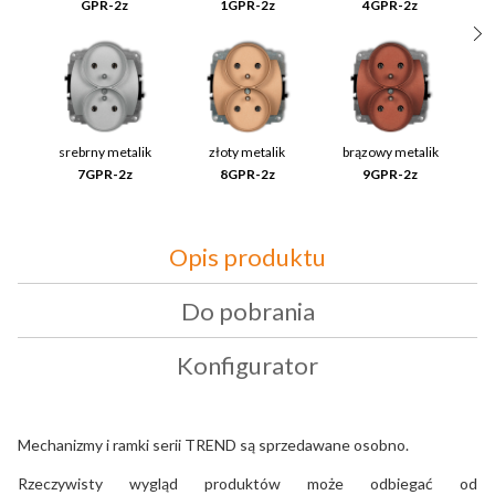
GPR-2z
1GPR-2z
4GPR-2z
srebrny metalik
złoty metalik
brązowy metalik
7GPR-2z
8GPR-2z
9GPR-2z
Opis produktu
Do pobrania
Konfigurator
Mechanizmy i ramki serii TREND są sprzedawane osobno.
Rzeczywisty wygląd produktów może odbiegać od