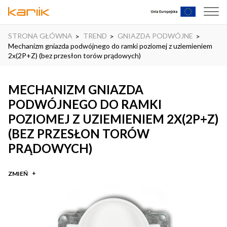
STRONA GŁÓWNA
TREND
GNIAZDA PODWÓJNE
Mechanizm gniazda podwójnego do ramki poziomej z uziemieniem
2x(2P+Z) (bez przesłon torów prądowych)
MECHANIZM GNIAZDA
PODWÓJNEGO DO RAMKI
POZIOMEJ Z UZIEMIENIEM 2X(2P+Z)
(BEZ PRZESŁON TORÓW
PRĄDOWYCH)
ZMIEŃ