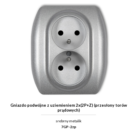
Gniazdo podwójne z uziemieniem 2x(2P+Z) (przesłony torów
prądowych)
srebrny metalik
7GP-2zp