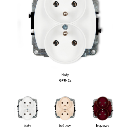
biały
GPR-2z
biały
beżowy
brązowy