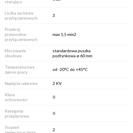
sterujący
Liczba zacisków
3
przyłączeniowych
Przekrój
przewodów
max 1,5 mm2
przyłączeniowych
Mocowanie
standardowa puszka
obudowy
podtynkowa ø 60 mm
Temperaturowy
od -20°C do +45°C
zakres pracy
Napięcie udarowe
2 KV
Klasa
II
ochronności
Kategoria
II
przepięciowa
Stopień
2
zanieczyszczenia