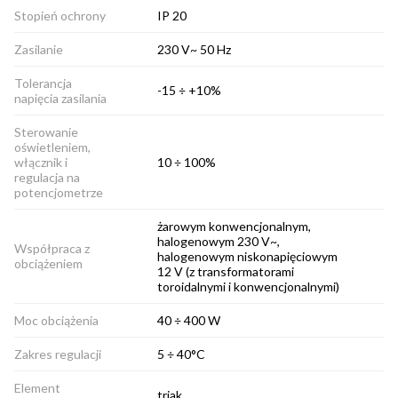
Stopień ochrony
IP 20
Zasilanie
230 V~ 50 Hz
Tolerancja
-15 ÷ +10%
napięcia zasilania
Sterowanie
oświetleniem,
włącznik i
10 ÷ 100%
regulacja na
potencjometrze
żarowym konwencjonalnym,
halogenowym 230 V~,
Współpraca z
halogenowym niskonapięciowym
obciążeniem
12 V (z transformatorami
toroidalnymi i konwencjonalnymi)
Moc obciążenia
40 ÷ 400 W
Zakres regulacji
5 ÷ 40°C
Element
triak