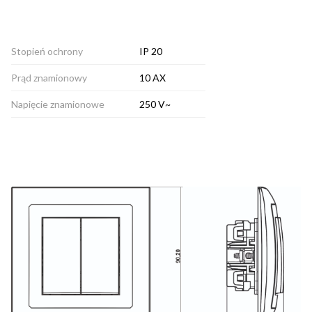
Stopień ochrony
IP 20
Prąd znamionowy
10 AX
Napięcie znamionowe
250 V~