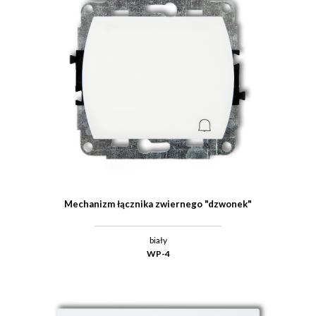
Mechanizm łącznika zwiernego "dzwonek"
biały
WP-4