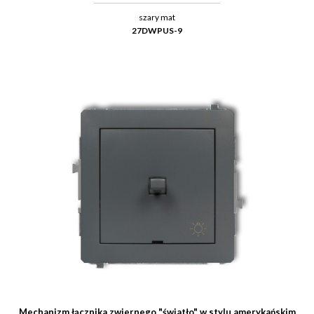
szary mat
27DWPUS-9
Mechanizm łącznika zwiernego "światło" w stylu amerykańskim