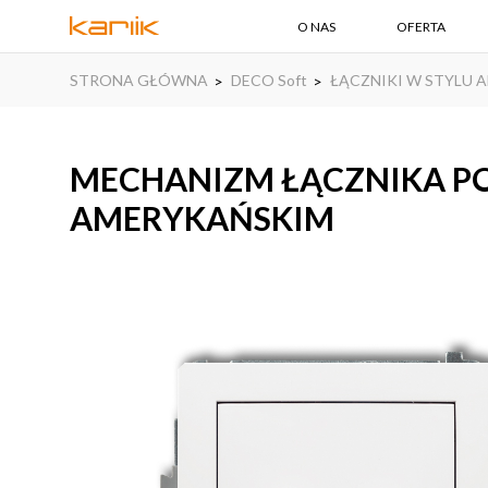
O NAS
OFERTA
STRONA GŁÓWNA
DECO Soft
ŁĄCZNIKI W STYLU
MECHANIZM ŁĄCZNIKA 
AMERYKAŃSKIM