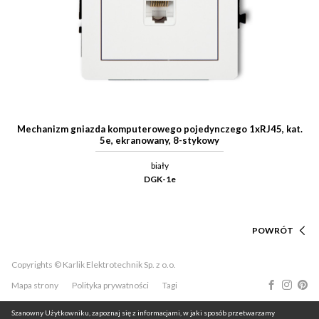
Mechanizm gniazda komputerowego pojedynczego 1xRJ45, kat.
5e, ekranowany, 8-stykowy
biały
DGK-1e
POWRÓT
Copyrights © Karlik Elektrotechnik Sp. z o.o.
Mapa strony
Polityka prywatności
Tagi
Szanowny Użytkowniku, zapoznaj się z informacjami, w jaki sposób przetwarzamy