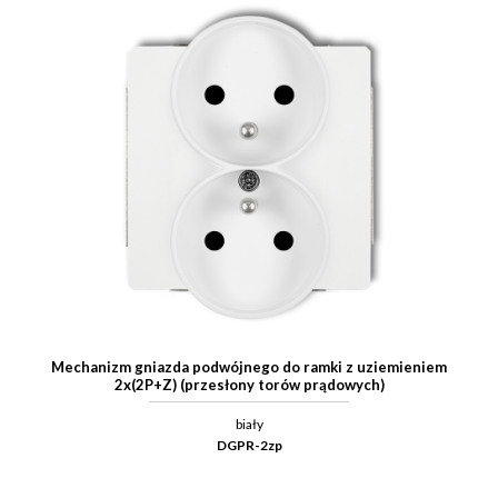
Mechanizm gniazda podwójnego do ramki z uziemieniem
2x(2P+Z) (przesłony torów prądowych)
biały
DGPR-2zp