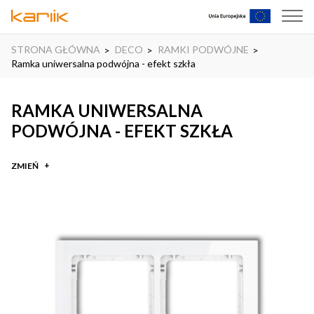
STRONA GŁÓWNA
DECO
RAMKI PODWÓJNE
Ramka uniwersalna podwójna - efekt szkła
RAMKA UNIWERSALNA
PODWÓJNA - EFEKT SZKŁA
ZMIEŃ