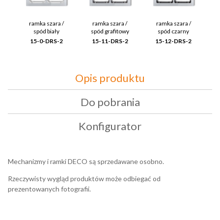
ramka szara /
ramka szara /
ramka szara /
r
spód biały
spód grafitowy
spód czarny
15-0-DRS-2
15-11-DRS-2
15-12-DRS-2
Opis produktu
Do pobrania
Konfigurator
Mechanizmy i ramki DECO są sprzedawane osobno.
Rzeczywisty wygląd produktów może odbiegać od
prezentowanych fotografii.