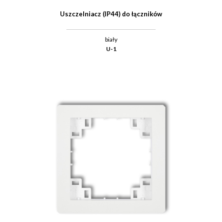
Uszczelniacz (IP44) do łączników
biały
U-1