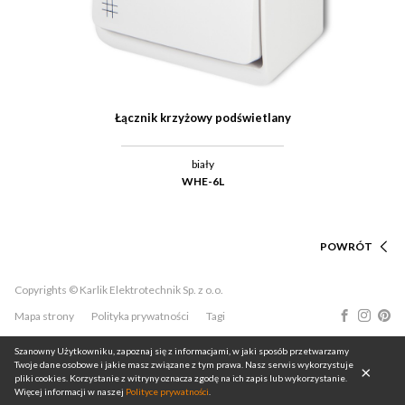
Łącznik krzyżowy podświetlany
biały
WHE-6L
POWRÓT
Copyrights © Karlik Elektrotechnik Sp. z o.o.
Mapa strony
Polityka prywatności
Tagi
Szanowny Użytkowniku, zapoznaj się z informacjami, w jaki sposób przetwarzamy
Twoje dane osobowe i jakie masz związane z tym prawa. Nasz serwis wykorzystuje
pliki cookies. Korzystanie z witryny oznacza zgodę na ich zapis lub wykorzystanie.
Więcej informacji w naszej
Polityce prywatności
.