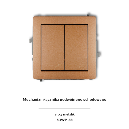
Mechanizm łącznika podwójnego schodowego
złoty metalik
8DWP-33