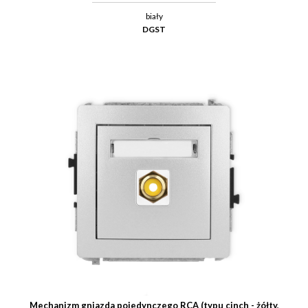
biały
DGST
Mechanizm gniazda pojedynczego RCA (typu cinch - żółty,