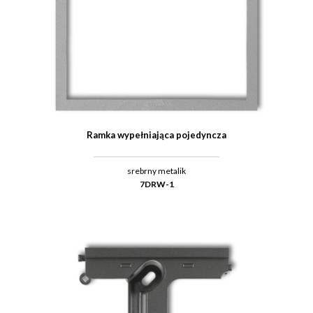
Ramka wypełniająca pojedyncza
srebrny metalik
7DRW-1