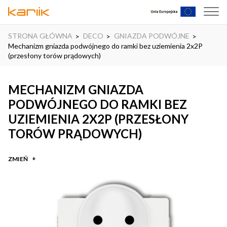
STRONA GŁÓWNA
DECO
GNIAZDA PODWÓJNE
Mechanizm gniazda podwójnego do ramki bez uziemienia 2x2P
(przesłony torów prądowych)
MECHANIZM GNIAZDA
PODWÓJNEGO DO RAMKI BEZ
UZIEMIENIA 2X2P (PRZESŁONY
TORÓW PRĄDOWYCH)
ZMIEŃ