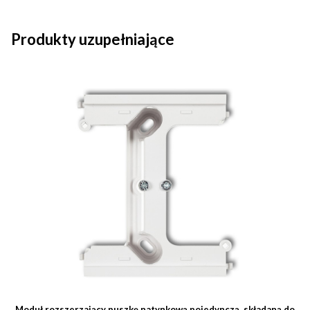
Produkty uzupełniające
Moduł rozszerzający puszkę natynkową pojedynczą, składaną do