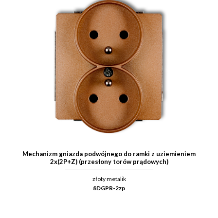
Mechanizm gniazda podwójnego do ramki z uziemieniem
2x(2P+Z) (przesłony torów prądowych)
złoty metalik
8DGPR-2zp