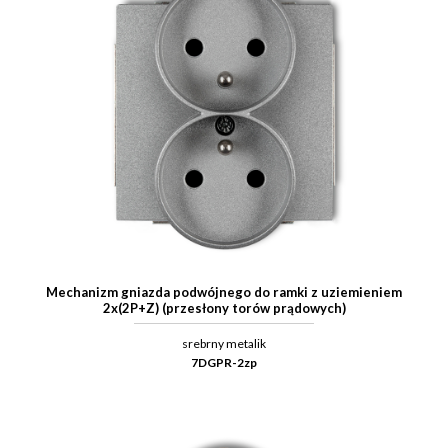
Mechanizm gniazda podwójnego do ramki z uziemieniem
2x(2P+Z) (przesłony torów prądowych)
srebrny metalik
7DGPR-2zp