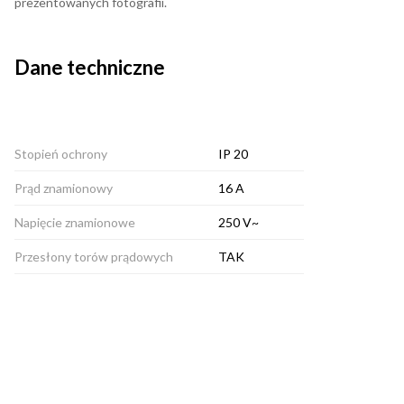
prezentowanych fotografii.
Dane techniczne
Stopień ochrony
IP 20
Prąd znamionowy
16 A
Napięcie znamionowe
250 V~
Przesłony torów prądowych
TAK