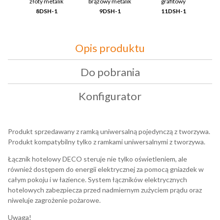
złoty metalik
brązowy metalik
grafitowy
8DSH-1
9DSH-1
11DSH-1
Opis produktu
Do pobrania
Konfigurator
Produkt sprzedawany z ramką uniwersalną pojedynczą z tworzywa.
Produkt kompatybilny tylko z ramkami uniwersalnymi z tworzywa.
Łącznik hotelowy DECO steruje nie tylko oświetleniem, ale
również dostępem do energii elektrycznej za pomocą gniazdek w
całym pokoju i w łazience. System łączników elektrycznych
hotelowych zabezpiecza przed nadmiernym zużyciem prądu oraz
niweluje zagrożenie pożarowe.
Uwaga!