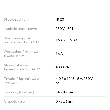
Stopień ochrony
IP 20
Napięcie znamionowe
230 V~ 50 Hz
Znamionowy prąd
16 A 250 V AC
obciążenia w kat. AC1*
Obciążalność prądowa
16 A
trwała ze styku
Maksymalna moc
4000 VA
łączeniowa w kat. AC1*
Trwałość łączeniowa w
> 0,7 x 10^5 16 A, 250 V
kat. AC1*
AC
Typ karty (wielkość)
54 x 86 mm
Grubość karty
0,75 x 1 mm