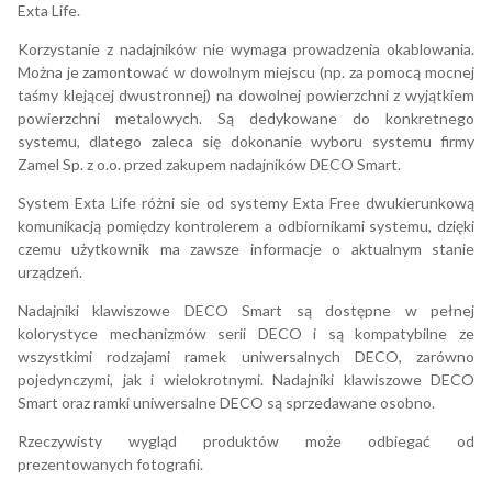
Exta Life.
Korzystanie z nadajników nie wymaga prowadzenia okablowania.
Można je zamontować w dowolnym miejscu (np. za pomocą mocnej
taśmy klejącej dwustronnej) na dowolnej powierzchni z wyjątkiem
powierzchni metalowych. Są dedykowane do konkretnego
systemu, dlatego zaleca się dokonanie wyboru systemu firmy
Zamel Sp. z o.o. przed zakupem nadajników DECO Smart.
System Exta Life różni sie od systemy Exta Free dwukierunkową
komunikacją pomiędzy kontrolerem a odbiornikami systemu, dzięki
czemu użytkownik ma zawsze informacje o aktualnym stanie
urządzeń.
Nadajniki klawiszowe DECO Smart są dostępne w pełnej
kolorystyce mechanizmów serii DECO i są kompatybilne ze
wszystkimi rodzajami ramek uniwersalnych DECO, zarówno
pojedynczymi, jak i wielokrotnymi. Nadajniki klawiszowe DECO
Smart oraz ramki uniwersalne DECO są sprzedawane osobno.
Rzeczywisty wygląd produktów może odbiegać od
prezentowanych fotografii.