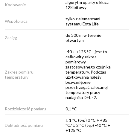
algorytm oparty o klucz
Kodowanie
128 bitowy
tylko z elementami
Współpraca
systemu Exta Life
do 300 m w terenie
Zasięg
otwartym
-40 ÷ +125 °C - jest to
całkowity zakres
pomiarowy
zastosowanego czujnika
Zakres pomiaru
temperatury. Podczas
temperatury
użytkowania należy
bezwzglępnie
przestrzegać zalecanej
temperatury pracy
nadajnika DEL -2.
Rozdzielczość pomiaru
0,1 °C
± 1 °C (typ) 0 °C ÷ +85
Dokładność pomiaru
°C/ ± 2 °C (typ) -40 °C ÷
+125 °C