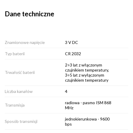
Dane techniczne
Znamionowe napięcie
3 V DC
Typ baterii
CR 2032
2÷3 lat z włączonym
czujnikiem temperatury,
Trwałość baterii
3÷5 lat z wyłączonym
czujnikiem temperatury
Liczba kanałów
4
radiowa - pasmo ISM 868
Transmisja
MHz
jednokierunkowa - 9600
Sposób transmisji
bps