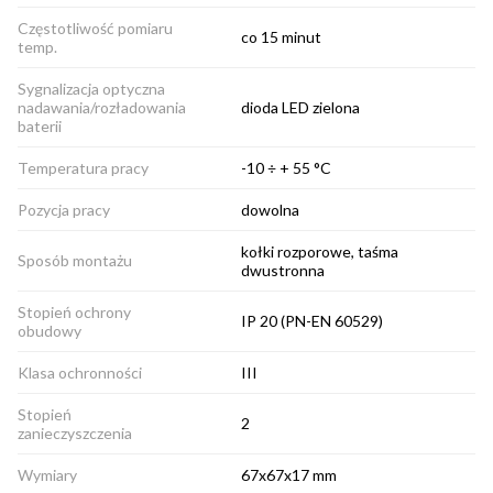
Częstotliwość pomiaru
co 15 minut
temp.
Sygnalizacja optyczna
nadawania/rozładowania
dioda LED zielona
baterii
Temperatura pracy
-10 ÷ + 55 °C
Pozycja pracy
dowolna
kołki rozporowe, taśma
Sposób montażu
dwustronna
Stopień ochrony
IP 20 (PN-EN 60529)
obudowy
Klasa ochronności
III
Stopień
2
zanieczyszczenia
Wymiary
67x67x17 mm