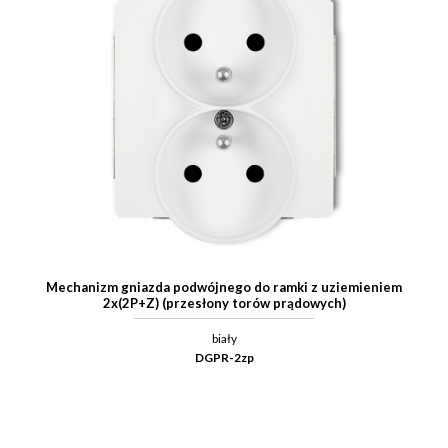
Mechanizm gniazda podwójnego do ramki z uziemieniem
2x(2P+Z) (przesłony torów prądowych)
biały
DGPR-2zp