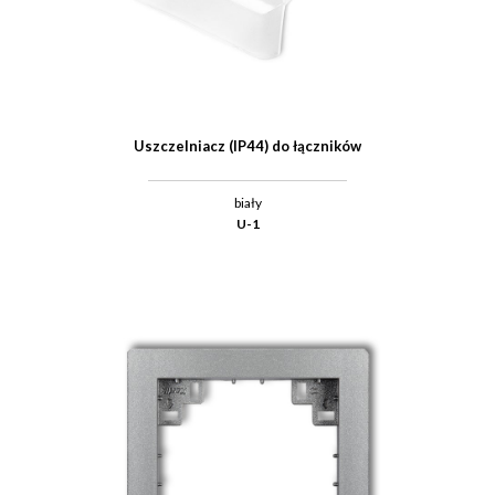
Uszczelniacz (IP44) do łączników
biały
U-1