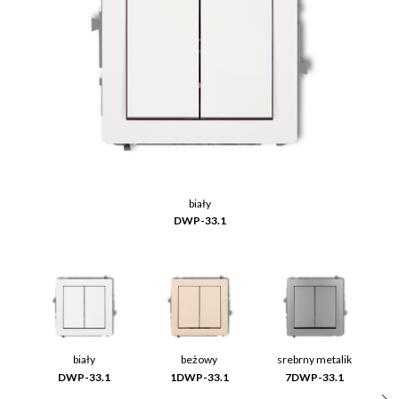
biały
DWP-33.1
biały
beżowy
srebrny metalik
DWP-33.1
1DWP-33.1
7DWP-33.1