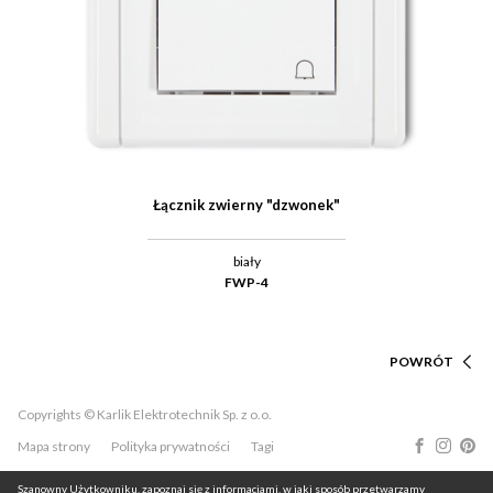
Łącznik zwierny "dzwonek"
biały
FWP-4
POWRÓT
Copyrights © Karlik Elektrotechnik Sp. z o.o.
Mapa strony
Polityka prywatności
Tagi
Szanowny Użytkowniku, zapoznaj się z informacjami, w jaki sposób przetwarzamy