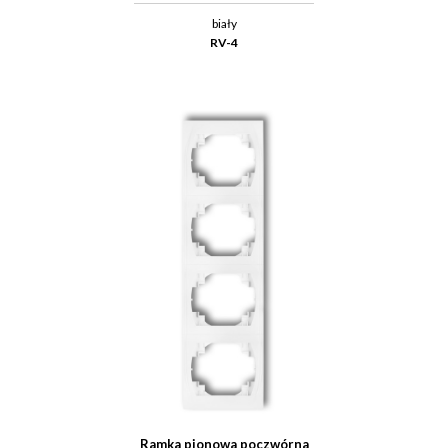
biały
RV-4
Ramka pionowa poczwórna