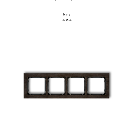
biały
LRV-4